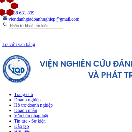
0938 631 899
viendanhgiadoanhnghiep@gmail.com
Tra cứu văn bằng
Trang chủ
Doanh nghiệp
Hỗ trợ doanh nghiệp
Doanh nhân
Văn bản pháp luật
Tin tức - Sự kiện
Đào tạo
Hội viên