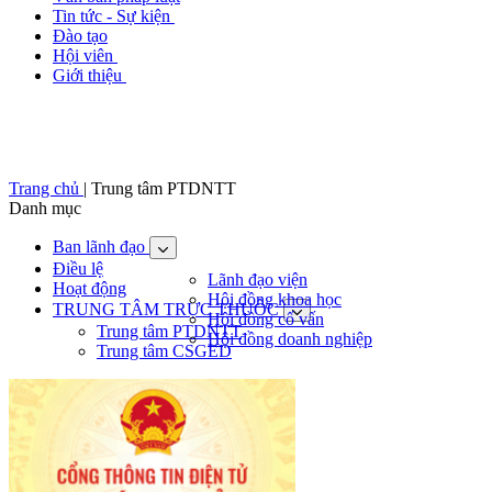
Tin tức - Sự kiện
Đào tạo
Hội viên
Giới thiệu
Trang chủ
|
Trung tâm PTDNTT
Danh mục
Ban lãnh đạo
Điều lệ
Lãnh đạo viện
Hoạt động
Hội đồng khoa học
TRUNG TÂM TRỰC THUỘC
Hội đồng cố vấn
Trung tâm PTDNTT
Hội đồng doanh nghiệp
Trung tâm CSGED