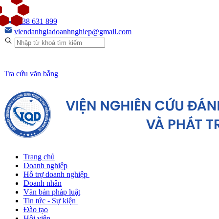
0938 631 899
viendanhgiadoanhnghiep@gmail.com
Tra cứu văn bằng
Trang chủ
Doanh nghiệp
Hỗ trợ doanh nghiệp
Doanh nhân
Văn bản pháp luật
Tin tức - Sự kiện
Đào tạo
Hội viên