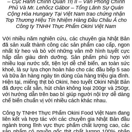
– Cục Hành Chính Quản Trị II – Văn Phòng Chính
Phủ Và Mr. Lehőcz Gábor – Tổng Lãnh Sự Quán
Cộng Hòa Hungary Tại Việt Nam trao chứng nhận
Top Thương Hiệu Tín Nhiệm Hàng Đầu Châu Á cho
Công ty TNHH Thực Phẩm Okini Việt Nam
Với nhiều năm nghiên cứu, các chuyên gia Nhật Bản
đã sản xuất thành công các sản phẩm cao cấp, ngon
nhất từ heo và bò với những vân mỡ hình tuyết cực
hấp dẫn giàu dinh dưỡng. Sản phẩm phù hợp với
nhiều loại nước sốt, tiện lợi dễ chế biến, an toàn sức
khoẻ, là sự lựa chọn hoàn hảo cho các đầu bếp 5 sao
và bữa ăn hàng ngày tin dùng của hàng triệu gia đình.
Hiện tại, miếng thịt bò Okini, heo tuyết Okini Nhật Bản
đã được cắt sẵn, hút chân không loại 200gr và 250gr,
với hướng dẫn trên bao bì giúp người nội trợ dễ dàng
chế biến chuẩn vị với nhiều cách khác nhau.
Công ty TNHH Thực Phẩm Okini Food Việt Nam đang
liên kết và hợp tác với các chuyên gia Nhật Bản đầu
ngành trong lĩnh vực thực phẩm chất lượng cao, các
sản phẩm có nguồn gốc thịt chất lượng 100% nhập