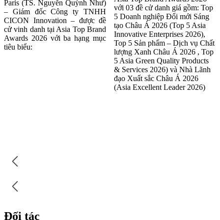
với 03 đề cử danh giá gồm: Top
Á” dành cho Chủ tịch HĐQT
5 Doanh nghiệp Đổi mới Sáng
Lê Văn Nam. Cú đúp danh
tạo Châu Á 2026 (Top 5 Asia
hiệu quốc tế này là sự ghi
Innovative Enterprises 2026),
nhận xứng đáng cho tầm vóc
Top 5 Sản phẩm – Dịch vụ Chất
và bước đi đột phá của một
lượng Xanh Châu Á 2026 , Top
tập đoàn xây dựng hàng đầu
5 Asia Green Quality Products
Việt Nam.
& Services 2026) và Nhà Lãnh
đạo Xuất sắc Châu Á 2026
(Asia Excellent Leader 2026)
Đối tác