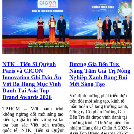
Dương Gia Bến Tre:
KTG Group Khẳng
Nâng Tầm Giá Trị Nông
Định Tầm Vóc Châu Á
Nghiệp Xanh Bằng Đổi
Với Cú Đúp Danh Hiệu
Mới Sáng Tạo
Uy Tín
Với định hướng phát triển dựa
Vừa qua, tại Lễ trao giải Asia
trên đổi mới sáng tạo, kinh tế
Awards 2026, Công ty Cổ
tuần hoàn và tăng trưởng xanh,
phần Tập đoàn KTG (KTG
Công ty Cổ phần Dương Gia
Group) đã xuất sắc ghi danh
Bến Tre đã được vinh danh tại
tại hai hạng mục chiến lược:
chương trình "Thương hiệu Tín
“Top 10 Thương hiệu Tín
nhiệm Hàng đầu Châu Á 2026 –
nhiệm Hàng đầu Châu Á” và
Asia Top Brand Awards 2026"
“Nhà lãnh đạo xuất sắc Châu