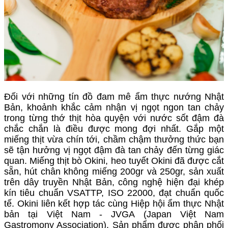
Đối với những tín đồ đam mê ẩm thực nướng Nhật
Bản, khoảnh khắc cảm nhận vị ngọt ngon tan chảy
trong từng thớ thịt hòa quyện với nước sốt đậm đà
chắc chắn là điều được mong đợi nhất. Gắp một
miếng thịt vừa chín tới, chầm chậm thưởng thức bạn
sẽ tận hưởng vị ngọt đậm đà tan chảy đến từng giác
quan. Miếng thịt bò Okini, heo tuyết Okini đã được cắt
sẵn, hút chân không miếng 200gr và 250gr, sản xuất
trên dây truyền Nhật Bản, công nghệ hiện đại khép
kín tiêu chuẩn VSATTP, ISO 22000, đạt chuẩn quốc
tế. Okini liên kết hợp tác cùng Hiệp hội ẩm thực Nhật
bản tại Việt Nam - JVGA (Japan Việt Nam
Gastromony Association). Sản phẩm được phân phối