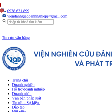
0938 631 899
viendanhgiadoanhnghiep@gmail.com
Tra cứu văn bằng
Trang chủ
Doanh nghiệp
Hỗ trợ doanh nghiệp
Doanh nhân
Văn bản pháp luật
Tin tức - Sự kiện
Đào tạo
Hội viên